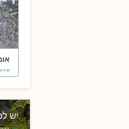
אומ
קרא עו
יש ל