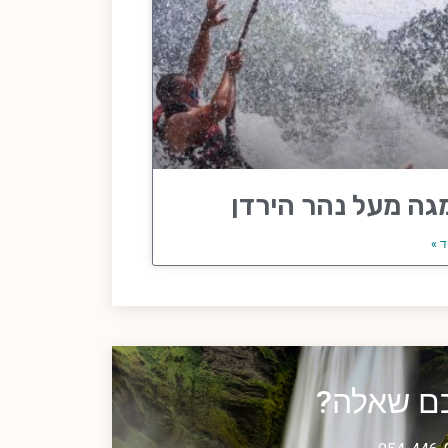
גה מעל נהר הירדן
ד »
כם שאלה?