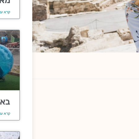
מאר
קרא עו
באב
קרא עו