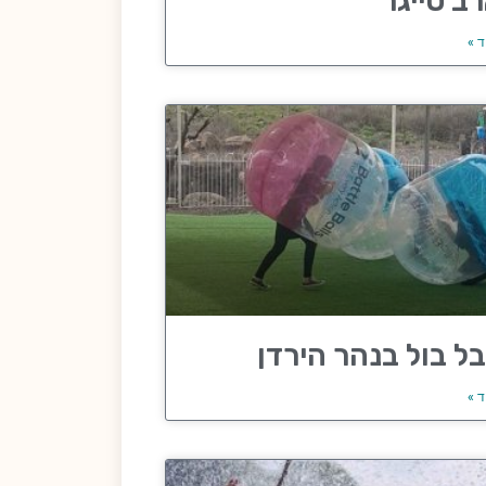
ב טייגר
ד »
ל בול בנהר הירדן
ד »