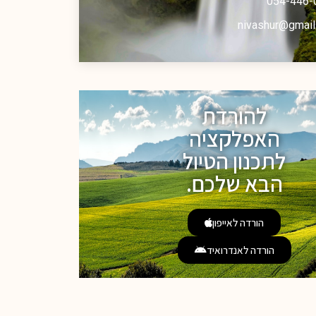
054-446-
nivashur@gmail
להורדת
האפלקציה
לתכנון הטיול
הבא שלכם.
הורדה לאייפון
הורדה לאנדרואיד