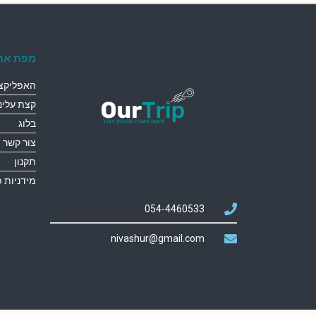
מפת את
האפליקצי
קצת עלינו
בלוג
צור קשר
תקנון
מידניות 
054-4460533
nivashur@gmail.com