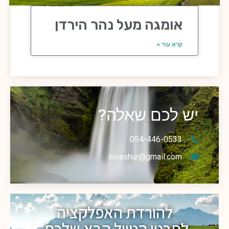
אומגה מעל נהר הירדן
קרא עוד »
יש לכם שאלה?
054-446-0533
nivashur@gmail.com
להורדת האפלקציה
לתכנון הטיול הבא שלכם.