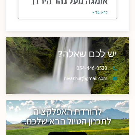
אומגה מעל נהר הירדן
קרא עוד »
יש לכם שאלה?
054-446-0533
nivashur@gmail.com
להורדת האפלקציה
לתכנון הטיול הבא שלכם.