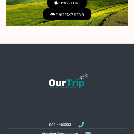
הורדה לאייפון
הורדה לאנדרואיד
054-4460533
nivashur@gmail.com