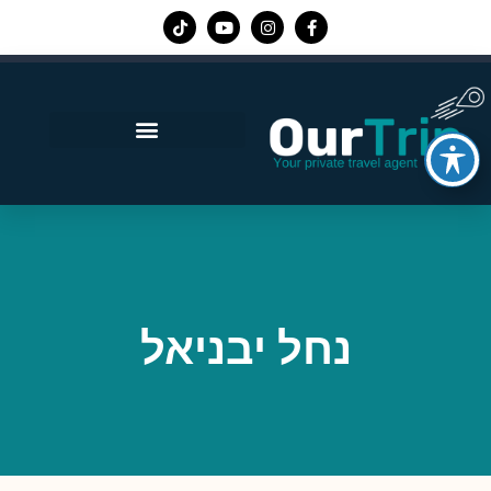
אפליקציית Our Trip
נחל יבניאל