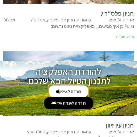
חניון פלס״ר 7
אזור טיול: צפון קטגוריה: חניון יום, פיקניק, אנדרטה מסלול
נגיש? כן איך מגיעים… באפליקציית ניווט נרשום:
מידע נוסף »
להורדת האפלקציה
לתכנון הטיול הבא שלכם.
הורדה לאייפון
הורדה לאנדרואיד
חניון עין זיוון
אזור טיול: צפון קטגוריה: חניון יום, פיקניק, טיול בטבע