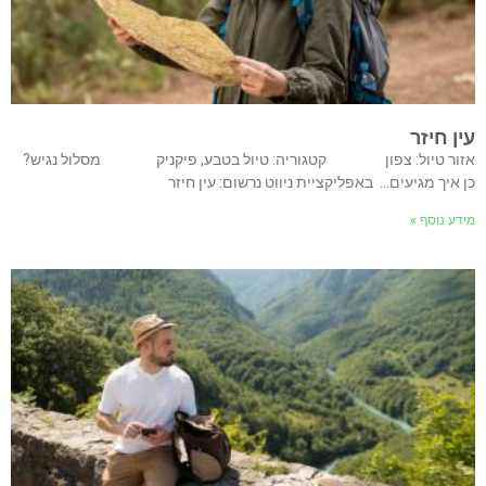
עין חיזר
אזור טיול: צפון קטגוריה: טיול בטבע, פיקניק מסלול נגיש?
כן איך מגיעים… באפליקציית ניווט נרשום: עין חיזר
מידע נוסף »