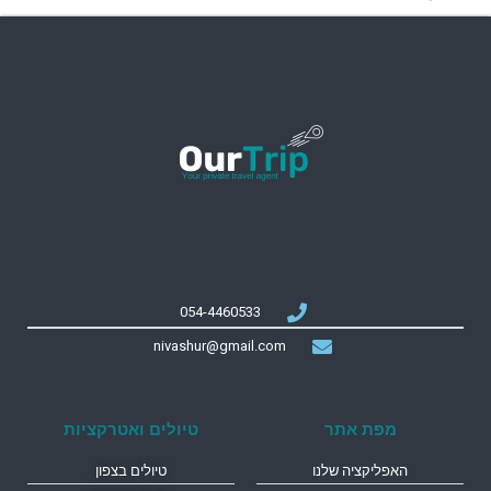
054-4460533
nivashur@gmail.com
מפת אתר
טיולים ואטרקציות
האפליקציה שלנו
טיולים בצפון