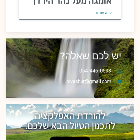
אומגה מעל נהר הירדן
קרא עוד »
יש לכם שאלה?
054-446-0533
nivashur@gmail.com
להורדת האפלקציה
לתכנון הטיול הבא שלכם.