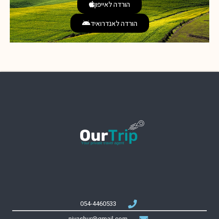
הורדה לאייפון
הורדה לאנדרואיד
054-4460533
nivashur@gmail.com