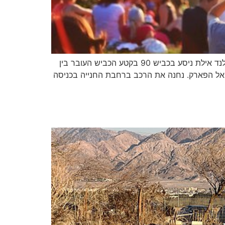
זהבה קוריס אזור טיול: אילת קטגוריה: פארק מסלול נגיש? לא איך מגיעים… באפליקציית ניווט נרשום: פארק הולנד אילת ניסע בכביש 90 בקטע הכביש העובר בין
ט אל הפארק. נחנה את הרכב ברחבת החנייה בכניסה