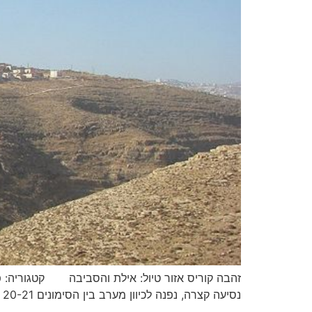
נסיעה קצרה, נפנה לכיוון מערב בין הסימונים 20-21 אל דרך עפר בסימון שבילים כחול. נמשיך לנסוע עם התוואי עד שנפגוש בדרך הפונה ימינה וצבועה בכחול. ניסע עד […]