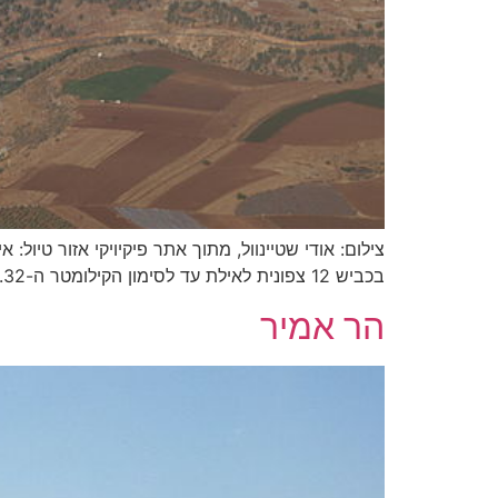
צילום: אודי שטיינוול, מתוך אתר פיקיויקי אזור ט
בכביש 12 צפונית לאילת עד לסימון הקילומטר ה-32. בהגיענו אל נקודת הסימון נפנה ימינה לדרך המסומנת בצבע ירוק. נמשיך עם השילוט המכוון אל הר ברך. […]
הר אמיר