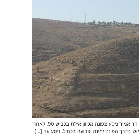
זהבה קוריס אזור טיול: אילת והסביבה קטגוריה: פארק מסלול נגיש? לא איך מגיעים… באפליקציית ניווט נרשום: הר אמיר ניסע צפונה מכיוון אילת בכביש 90. לאחר