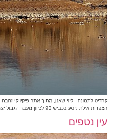
קרדיט לתמונה: ליזי שאנן, מתוך אתר פיקיויקי זה
הצפרות אילת ניסע בכביש 90 לכיוון מעבר הגבול יצחק רבין לירדן ונמשיך אל פארק הצפרות דרך אתר מקורות אילת. נחנה את הרכב ברחבת החנייה […]
עין נטפים