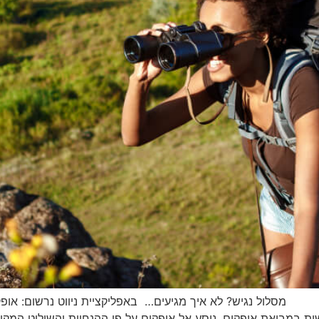
גיש? לא איך מגיעים… באפליקציית ניווט נרשום: אופקים 
ת במבואת אופקים. ניסע אל אופקים על פי ההנחיות והשילוט המקו