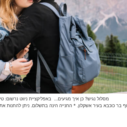
 נגיש? כן איך מגיעים… באפליקציית ניווט נרשום: טיילת אש
 חוף בר כוכבא בעיר אשקלון. * החנייה הינה בתשלום. ניתן להחנות א