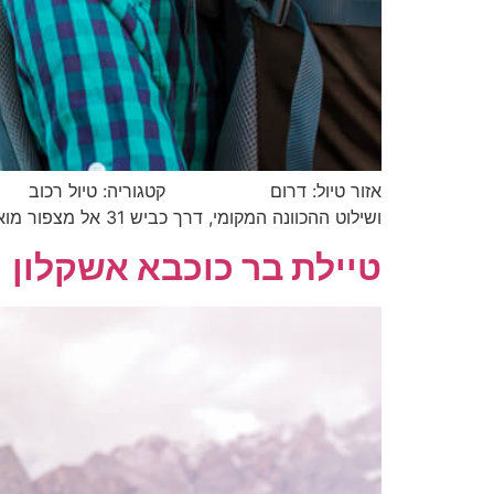
אזור טיול: דרום קטגוריה: טיול רכוב מסלול נ
ושילוט ההכוונה המקומי, דרך כביש 31 אל מצפור מואב בעיר ערד. נחנה את הרכב ברחבת החנייה של המצפור ונצא רגלית לתצפית על הנוף. על […]
טיילת בר כוכבא אשקלון