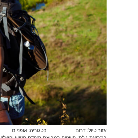
אזור טיול: דרום קטגוריה: אופניים מסלול נ
במבואת גילת, השנייה במבואת מצודת פטיש והשלישי