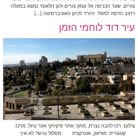
צורים. שער הכניסה אל עמק צורים ולגן הלאומי נמצא במעלה
רחוב הדסה למפל היורד לכיוון האוניברסיטה […]
עיר דוד לוחמי הזמן
צילום: רכז להבה נצרת, מתוך אתר פיקיויקי אזור טיול: מרכז
קטגוריה: מוזיאון, אטרקציה מסלול נגיש? לא איך