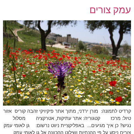
עמק צורים
קרדיט לתמונה: מורן ירדני, מתוך אתר פיקיויקי זהבה קוריס אזור
טיול: מרכז קטגוריה: אתר עתיקות, אטרקציה מסלול
נגיש? כן איך מגיעים… באפליקציית ניווט נרשום: גן לאומי עמק
צורים ניסע על פי ההנחיות ושילוט ההכוונה אל גן לאומי עמק