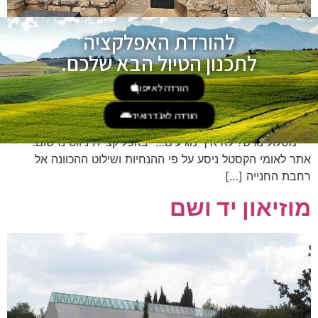
להורדת האפלקציה
לתכנון הטיול הבא שלכם.
הורדה לאייפון
קרדיט לתמונה: ישראל פרקר, מתוך אתר פיקיויקי זהבה קוריס
הורדה לאנדרואיד
אזור טיול: מרכז קטגוריה: אתר היסטורי
מסלול נגיש? לא איך מגיעים… באפליקציית ניווט נרשום:
אתר לאומי הקסטל ניסע על פי ההנחיות ושילוט ההכוונה אל
רחבת החנייה […]
מוזיאון יד ושם