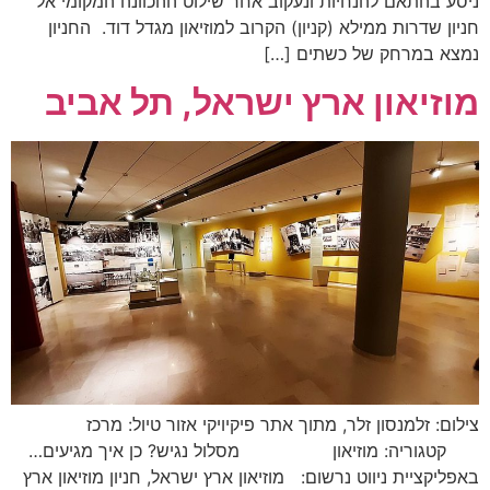
ניסע בהתאם להנחיות ונעקוב אחר שילוט ההכוונה המקומי אל
חניון שדרות ממילא (קניון) הקרוב למוזיאון מגדל דוד. החניון
נמצא במרחק של כשתים […]
מוזיאון ארץ ישראל, תל אביב
צילום: זלמנסון זלר, מתוך אתר פיקיויקי אזור טיול: מרכז
קטגוריה: מוזיאון מסלול נגיש? כן איך מגיעים…
באפליקציית ניווט נרשום: מוזיאון ארץ ישראל, חניון מוזיאון ארץ